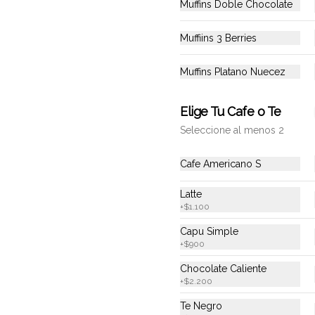
Muffins Doble Chocolate
Muffiins 3 Berries
Muffins Platano Nuecez
Elige Tu Cafe o Te
Seleccione al menos 2
Cafe Americano S
Latte
+
$1.100
nos
Redes sociales
Capu Simple
+
$900
Instagram
n Nosotros
Facebook
Chocolate Caliente
+
$2.200
 condiciones
 privacidad
Te Negro