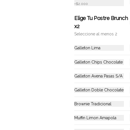
+
$2.000
o
Locales
Elige Tu Postre Brunch
x2
Seleccione al menos 2
Galleton Lima
Galleton Chips Chocolate
No hay productos en el menú
Galleton Avena Pasas S/A
Galleton Doble Chocolate
Brownie Tradicional
Muffin Limon Amapola