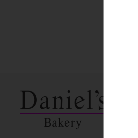
Conóce
Locales
Trabaja co
Términos y
Política de