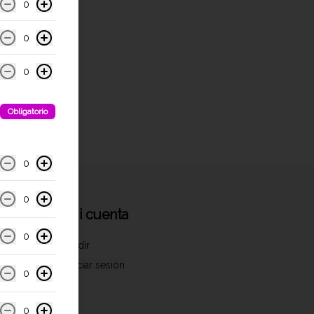
0
0
0
Obligatorio
0
0
Mi cuenta
0
Pedir
Iniciar sesión
0
0