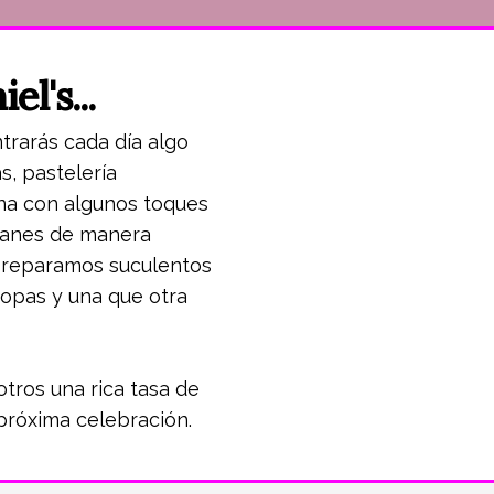
el's...
trarás cada día algo
s, pastelería
ana con algunos toques
panes de manera
 preparamos suculentos
sopas y una que otra
tros una rica tasa de
 próxima celebración.