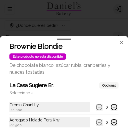
Abrir menu de navegación
Logi
¿Dónde quieres pedir?
Brownie Blondie
Este producto no esta disponible
De chocolate blanco, azúcar rubia, cranberries y
No hay productos en el menú
nueces tostadas
La Casa Sugiere Br.
Opcional
Seleccione 2
Crema Chantilly
0
+
$1.000
Agregado Helado Pera Kiwi
0
+
$1.500