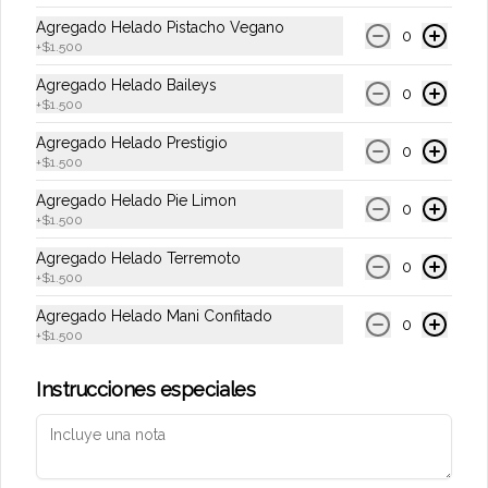
Agregado Helado Pistacho Vegano
0
+
$1.500
Conócenos
Agregado Helado Baileys
0
+
$1.500
Locales
Agregado Helado Prestigio
0
Trabaja con Nosotros
+
$1.500
Términos y condiciones
Agregado Helado Pie Limon
0
+
$1.500
Política de privacidad
Agregado Helado Terremoto
Redes sociales
0
+
$1.500
Agregado Helado Mani Confitado
Instagram
0
+
$1.500
Facebook
Instrucciones especiales
Mi cuenta
Pedir
Iniciar sesión