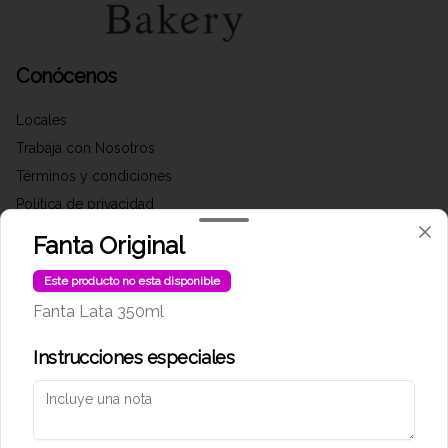
Conócenos
Locales
Trabaja con Nosotros
Términos y condiciones
Política de privacidad
Fanta Original
Redes sociales
Este producto no esta disponible
Instagram
Fanta Lata 350ml
Facebook
Instrucciones especiales
Mi cuenta
Pedir
Iniciar sesión