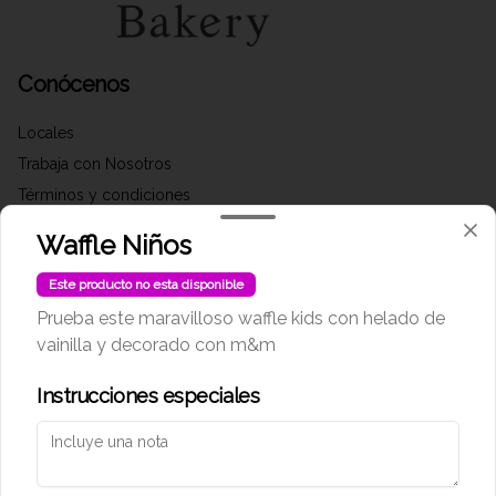
Conócenos
Locales
Trabaja con Nosotros
Términos y condiciones
Política de privacidad
Waffle Niños
Redes sociales
Este producto no esta disponible
Prueba este maravilloso waffle kids con helado de
Instagram
vainilla y decorado con m&m
Facebook
Instrucciones especiales
Mi cuenta
Pedir
Iniciar sesión